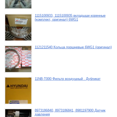
1115100933, 1115100935 вкладыши коренные
(комплект, оригинал) 6WG1
1121211540 Кольца поршневые 6WG1 (оригинал)
11NB-T000 Фильтр воздушный . Дубликат
8973186840, 8973186841, 8981197900 Датчик
давления